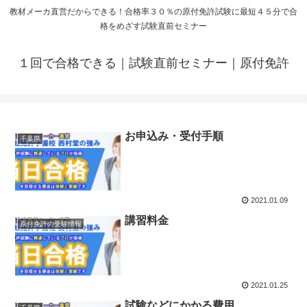
教材メーカ直営だからできる！合格率３０％の原付免許試験に最短４５分で合
格をめざす試験直前セミナー
１回で合格できる｜試験直前セミナー｜原付免許
お申込み・受付手順
千葉県
2021.01.09
講習料金
原付免許の受験情報
2021.01.25
試験などにかかる費用