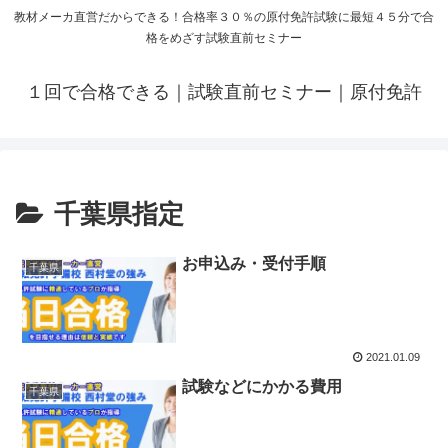
教材メーカ直営だからできる！合格率３０％の原付免許試験に最短４５分で合
格をめざす試験直前セミナー
１回で合格できる｜試験直前セミナー｜原付免許
千葉県指定
お申込み・受付手順
千葉県
2021.01.09
試験などにかかる費用
千葉県