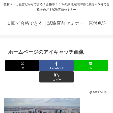
教材メーカ直営だからできる！合格率３０％の原付免許試験に最短４５分で合
格をめざす試験直前セミナー
１回で合格できる｜試験直前セミナー｜原付免許
ホームページのアイキャッチ画像
X
Facebook
LINE
コピー
2019.04.16