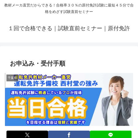
教材メーカ直営だからできる！合格率３０％の原付免許試験に最短４５分で合
格をめざす試験直前セミナー
１回で合格できる｜試験直前セミナー｜原付免許
お申込み・受付手順
千葉県