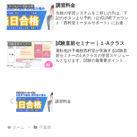
山受験対策として受講することができま
講習料金
原付免許の受験情報
す
当校の学習システムをご存じの方は、下
記のボタンより予約（公式LINEアカウン
ト：西村堂トータルサポート）にお進み
ください。公式LINE：西村堂トータルサ
ポート運転免許予備校西村堂 公式アカウ
ント◇ 講習料金詳しくはコチラをご覧く
ださい講習料...
試験直前セミナー｜１-Aクラス
試験直前セミナー
運転免許予備校西村堂が実施する試験直
前セミナーの1-Aクラスの学習スケジュー
ルとなります。試験の最重要ポイントを
解説する『合格力練成講座』を挟んで、
実践問題を西村堂CAIで学習しますので、
学習の定着率が高く受講者の合格率が一
番多いコースとなります
講習料金
ホーム
千葉県