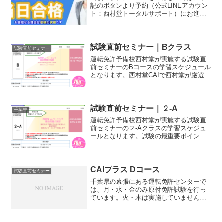
記のボタンより予約（公式LINEアカウン
ト：西村堂トータルサポート）にお進み
ください。公式LINE：西村堂トータルサ
ポート運転免許予備校西村堂 公式アカウ
ント当日の試験受験できるの？午後試験
は受験できる？...
試験直前セミナー｜Bクラス
試験直前セミナー
運転免許予備校西村堂が実施する試験直
前セミナーのBコースの学習スケジュール
となります。西村堂CAIで西村堂が厳選し
た実践問題を演習し、試験の最重要ポイ
ントを解説する『合格力練成講座』を受
講しますので、疑問箇所や間違えた場所
の再確認ができるため１回の受講で合格
試験直前セミナー｜２-A
千葉県
される受講生が１番多いコースとなりま
運転免許予備校西村堂が実施する試験直
す
前セミナーの２-Aクラスの学習スケジュ
ールとなります。試験の最重要ポイント
を解説する『合格力練成講座』を挟ん
で、実践問題を西村堂CAIで学習しますの
で、学習の定着率が高く受講者の合格率
が一番多いコースとなります
CAIプラス Dコース
試験直前セミナー
千葉県の幕張にある運転免許センターで
は、月・水・金のみ原付免許試験を行っ
ています。火・木は実施していません
が、流山免許センターでは受験すること
ができます。月・水・金で受験するため
の事前学習として受講するか、当日の流