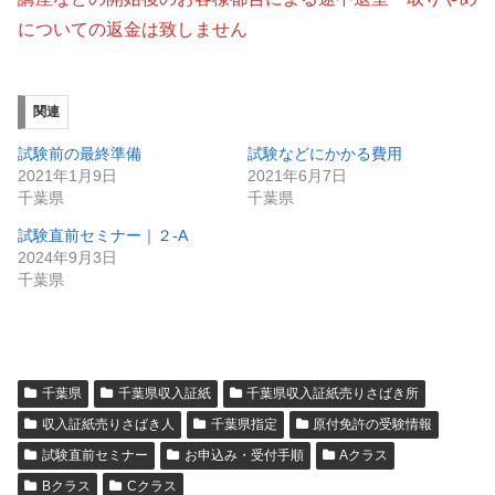
についての返金は致しません
関連
試験前の最終準備
試験などにかかる費用
2021年1月9日
2021年6月7日
千葉県
千葉県
試験直前セミナー｜２-A
2024年9月3日
千葉県
千葉県
千葉県収入証紙
千葉県収入証紙売りさばき所
収入証紙売りさばき人
千葉県指定
原付免許の受験情報
試験直前セミナー
お申込み・受付手順
Aクラス
Bクラス
Cクラス