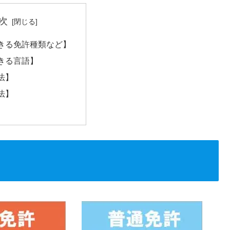
次
きる免許種類など】
きる言語】
法】
法】