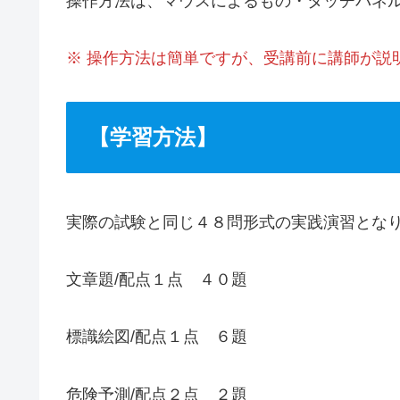
操作方法は、マウスによるもの・タッチパネ
※ 操作方法は簡単ですが、受講前に講師が説
【学習方法】
実際の試験と同じ４８問形式の実践演習とな
文章題/配点１点 ４０題
標識絵図/配点１点 ６題
危険予測/配点２点 ２題