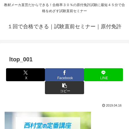
教材メーカ直営だからできる！合格率３０％の原付免許試験に最短４５分で合
格をめざす試験直前セミナー
１回で合格できる｜試験直前セミナー｜原付免許
ltop_001
X
Facebook
LINE
コピー
2019.04.16