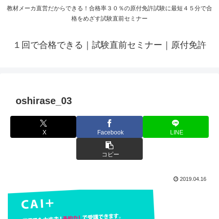
教材メーカ直営だからできる！合格率３０％の原付免許試験に最短４５分で合
格をめざす試験直前セミナー
１回で合格できる｜試験直前セミナー｜原付免許
oshirase_03
X
Facebook
LINE
コピー
2019.04.16