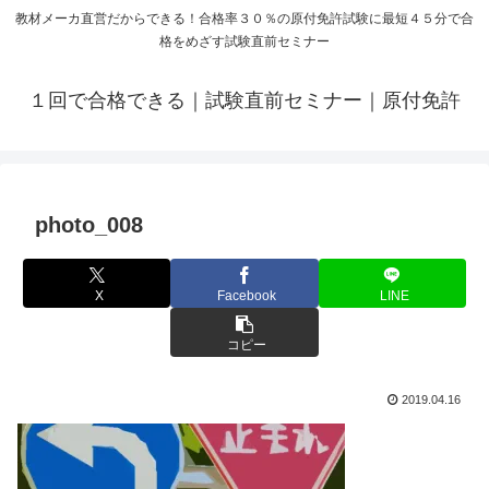
教材メーカ直営だからできる！合格率３０％の原付免許試験に最短４５分で合
格をめざす試験直前セミナー
１回で合格できる｜試験直前セミナー｜原付免許
photo_008
X
Facebook
LINE
コピー
2019.04.16