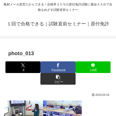
教材メーカ直営だからできる！合格率３０％の原付免許試験に最短４５分で合
格をめざす試験直前セミナー
１回で合格できる｜試験直前セミナー｜原付免許
photo_013
X
Facebook
LINE
コピー
2019.04.16